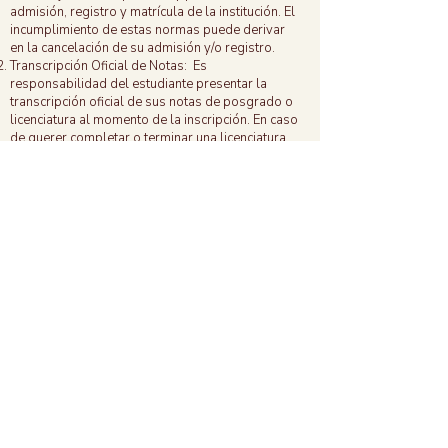
admisión, registro y matrícula de la institución. El
incumplimiento de estas normas puede derivar
en la cancelación de su admisión y/o registro.
Transcripción Oficial de Notas: Es
responsabilidad del estudiante presentar la
transcripción oficial de sus notas de posgrado o
licenciatura al momento de la inscripción. En caso
de querer completar o terminar una licenciatura
en el SPH, debe notificarlo al momento de su
aplicación.
Autenticidad de los Documentos: La falsificación
o manipulación de cualquier documento
presentado durante la solicitud dará lugar a la
cancelación inmediata de la admisión y puede
implicar medidas disciplinarias adicionales.
Transferencia de Créditos
Reconocimiento de Cursos Anteriores:
Los estudiantes que hayan cursado materias en
otros seminarios pueden solicitar la transferencia
de créditos.
Para ello, deben adjuntar al formulario de
solicitud: