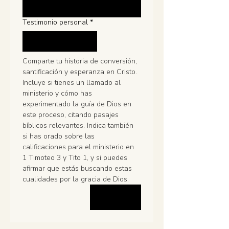
Subir Foto tipo documento
Testimonio personal
*
Subir archivo
Comparte tu historia de conversión, 
santificación y esperanza en Cristo. 
Incluye si tienes un llamado al 
ministerio y cómo has 
experimentado la guía de Dios en 
este proceso, citando pasajes 
bíblicos relevantes. Indica también 
si has orado sobre las 
calificaciones para el ministerio en 
1 Timoteo 3 y Tito 1, y si puedes 
afirmar que estás buscando estas 
cualidades por la gracia de Dios.
Siguiente