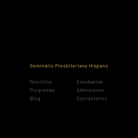
os para reservar en este momento. Vuelve 
tarde.
Seminario Presbiteriano Hispano
Nosotros
Estudiantes
Programas
Admisiones
Blog
Contáctenos