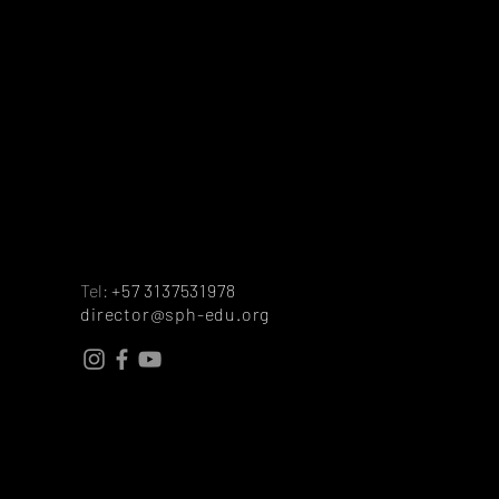
a consultar más
Tel:
+57 3137531978
director@sph-edu.org