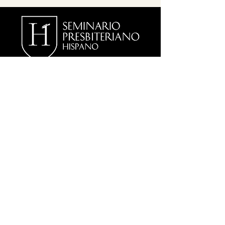
QUICK NAVIGATION
About
Academics
Students
parents
News
Events
Admissions
Contact